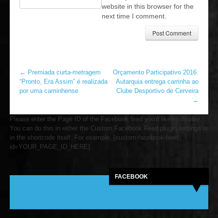
website in this browser for the
next time I comment.
←
Premiada curta-metragem
Orçamento Participativo 2016:
“Pronto, Era Assim” é realizada
Autarquia entrega carrinha ao
por uma caminhense
Clube Desportivo de Cerveira
→
Please enter the Page ID of the Facebook feed you'd like to display.
You can do this in either the Custom Facebook Feed plugin settings or
in the shortcode itself. For example, [custom-facebook-feed
id=YOUR_PAGE_ID_HERE].
FACEBOOK