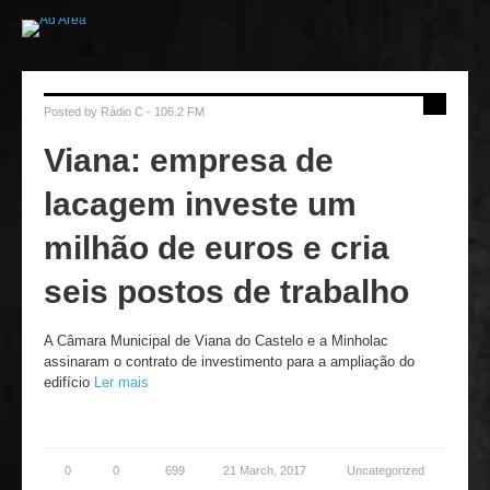
Posted by
Rádio C - 106.2 FM
Viana: empresa de
lacagem investe um
milhão de euros e cria
seis postos de trabalho
A Câmara Municipal de Viana do Castelo e a Minholac
assinaram o contrato de investimento para a ampliação do
edifício
Ler mais
0
0
699
21 March, 2017
Uncategorized