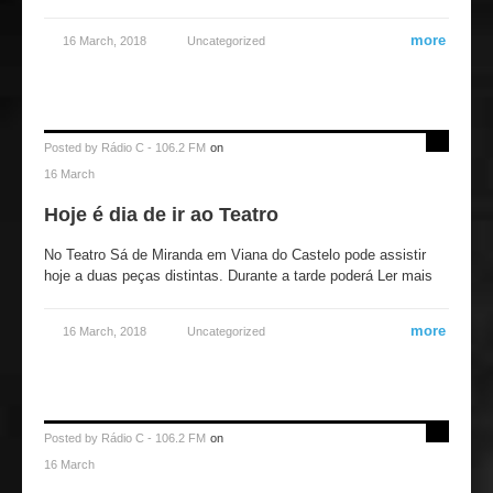
more
16 March, 2018
Uncategorized
Posted by
Rádio C - 106.2 FM
on
16 March
Hoje é dia de ir ao Teatro
No Teatro Sá de Miranda em Viana do Castelo pode assistir
hoje a duas peças distintas. Durante a tarde poderá Ler mais
more
16 March, 2018
Uncategorized
Posted by
Rádio C - 106.2 FM
on
16 March