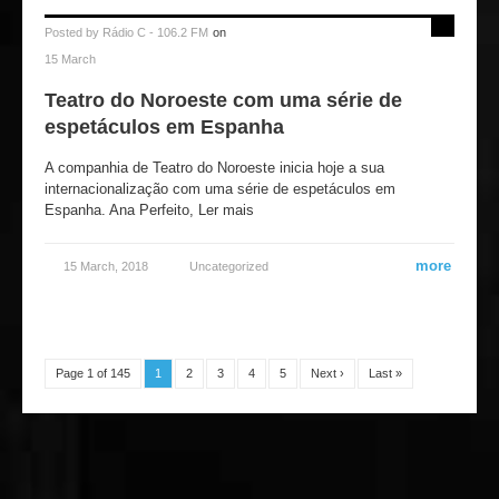
Posted by
Rádio C - 106.2 FM
on
15 March
Teatro do Noroeste com uma série de
espetáculos em Espanha
A companhia de Teatro do Noroeste inicia hoje a sua
internacionalização com uma série de espetáculos em
Espanha. Ana Perfeito, Ler mais
more
15 March, 2018
Uncategorized
Page 1 of 145
1
2
3
4
5
Next ›
Last »