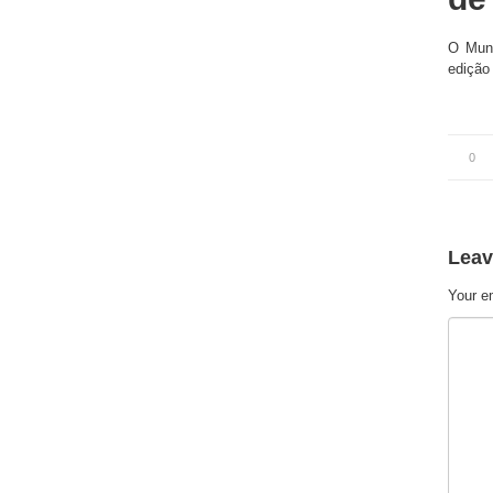
O Muni
edição
0
Leav
Your em