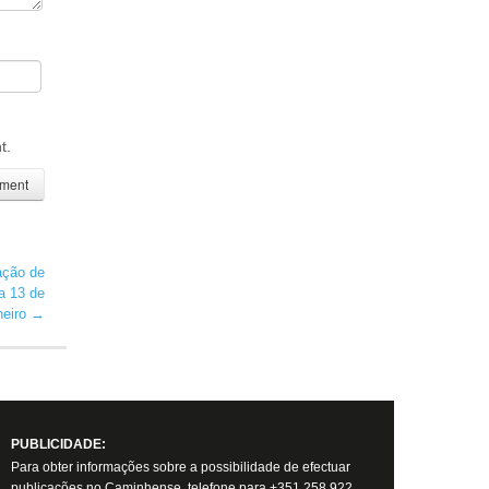
t.
ação de
a 13 de
neiro
→
PUBLICIDADE:
Para obter informações sobre a possibilidade de efectuar
publicações no Caminhense, telefone para +351 258 922