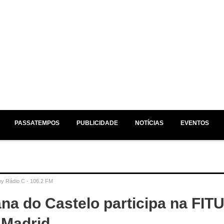
EM ESTÚDIO /
NO AR /
JÁ A SEGUIR /
PASSATEMPOS
PUBLICIDADE
NOTÍCIAS
EVENTOS
by
Rádio C - 106.2 FM
ana do Castelo participa na FIT
 Madrid