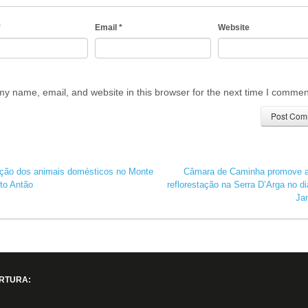
*
Email
*
Website
y name, email, and website in this browser for the next time I commen
ão dos animais domésticos no Monte
Câmara de Caminha promove 
to Antão
reflorestação na Serra D’Arga no di
Ja
RTURA: