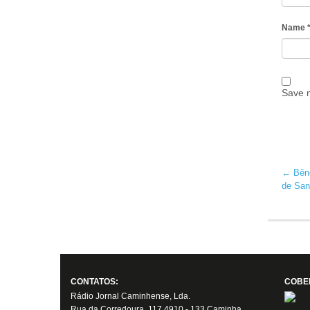
Name
Save m
←
Bênç
de San
CONTATOS:
COBE
Rádio Jornal Caminhense, Lda.
Rua da Corredoura, 117 4910 - 133 Caminha