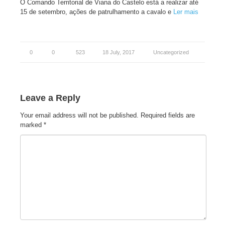
O Comando Territorial de Viana do Castelo está a realizar até
15 de setembro, ações de patrulhamento a cavalo e
Ler mais
0
0
523
18 July, 2017
Uncategorized
Leave a Reply
Your email address will not be published.
Required fields are
marked
*