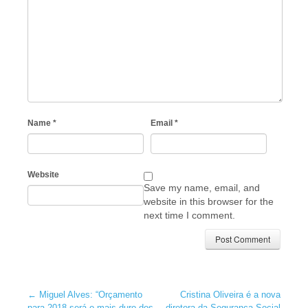
Name
*
Email
*
Website
Save my name, email, and
website in this browser for the
next time I comment.
←
Miguel Alves: “Orçamento
Cristina Oliveira é a nova
para 2018 será o mais duro dos
diretora da Segurança Social