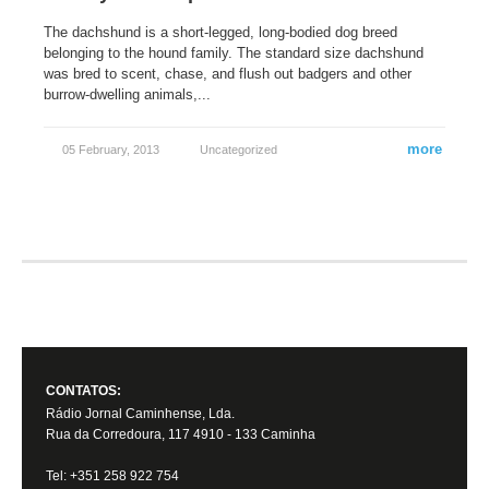
The dachshund is a short-legged, long-bodied dog breed
belonging to the hound family. The standard size dachshund
was bred to scent, chase, and flush out badgers and other
burrow-dwelling animals,...
more
05 February, 2013
Uncategorized
CONTATOS:
Rádio Jornal Caminhense, Lda.
Rua da Corredoura, 117 4910 - 133 Caminha
Tel: +351 258 922 754