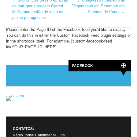
←
Buondi Surf Sessions: aulas
3º Congresso Internacional
de surf gratuitas com Garrett
Vegetariano em Setembro em
McNamara estão de volta às
Paredes de Coura
→
praias portuguesas
Please enter the Page ID of the Facebook feed you'd like to display.
You can do this in either the Custom Facebook Feed plugin settings or
in the shortcode itself. For example, [custom-facebook-feed
id=YOUR_PAGE_ID_HERE].
FACEBOOK
CONTATOS:
Rádio Jornal Caminhense, Lda.