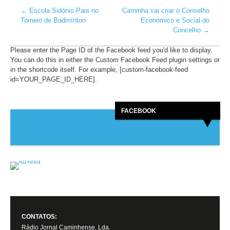
←
Escola Sidónio Pais no
Caminha vai criar o Conselho
Torneio de Badmínton
Económico e Social do
Concelho
→
Please enter the Page ID of the Facebook feed you'd like to display.
You can do this in either the Custom Facebook Feed plugin settings or
in the shortcode itself. For example, [custom-facebook-feed
id=YOUR_PAGE_ID_HERE].
FACEBOOK
CONTATOS:
Rádio Jornal Caminhense, Lda.