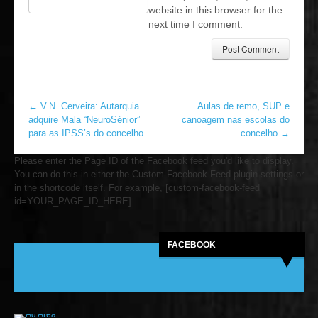
website in this browser for the
next time I comment.
←
V.N. Cerveira: Autarquia
Aulas de remo, SUP e
adquire Mala “NeuroSénior”
canoagem nas escolas do
para as IPSS’s do concelho
concelho
→
Please enter the Page ID of the Facebook feed you'd like to display.
You can do this in either the Custom Facebook Feed plugin settings or
in the shortcode itself. For example, [custom-facebook-feed
id=YOUR_PAGE_ID_HERE].
FACEBOOK