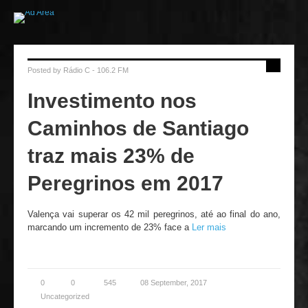
Posted by
Rádio C - 106.2 FM
Investimento nos
Caminhos de Santiago
traz mais 23% de
Peregrinos em 2017
Valença vai superar os 42 mil peregrinos, até ao final do ano,
marcando um incremento de 23% face a
Ler mais
0
0
545
08 September, 2017
Uncategorized