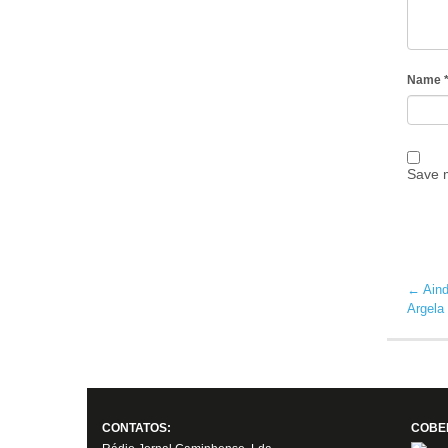
Name
Save m
←
Aind
Argela
CONTATOS:
COBE