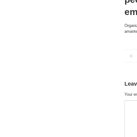
em
Organi
amante
0
Leav
Your em