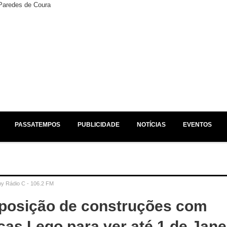
EM ESTÚDIO /
NO AR /
JÁ A SEGUIR /
PASSATEMPOS
PUBLICIDADE
NOTÍCIAS
EVENTOS
by
Rádio C - 106.2 FM
posição de construções com
ças Lego para ver até 1 de Jane