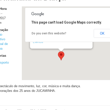
 Hora
 -
2017
This page can't load Google Maps correctly.
m
zação
OK
Do you own this website?
ão
Pavilhão Desportivo Municipal de Caminha
Rua Valdemar Patrício - Caminha
tivo
Eventos
pal de
ha
rias
sporto
ectáculo de movimento, luz, cor, música e muita dança.
orações dos 25 anos do JUCAMINHA.