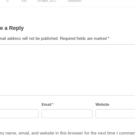
0
330
29 April, 2017
Desporto
e a Reply
ail address will not be published.
Required fields are marked
*
*
Email
*
Website
y name, email, and website in this browser for the next time I commen