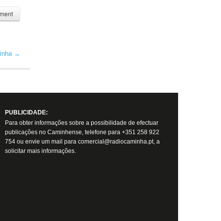
inha
→
PUBLICIDADE:
Para obter informações sobre a possibilidade de efectuar
publicações no Caminhense, telefone para +351 258 922
754 ou envie um mail para comercial@radiocaminha.pt, a
solicitar mais informações.