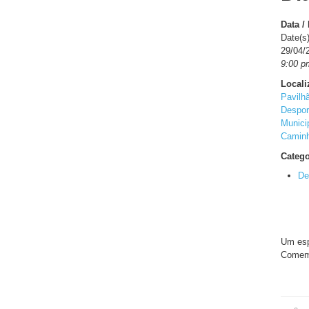
Data /
Date(s)
29/04/
9:00 p
Locali
Pavilh
Despor
Munici
Camin
Catego
De
Um esp
Comem