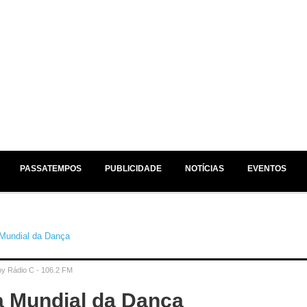
EM ESTÚDIO /
NO AR /
JÁ A SEGUIR /
PASSATEMPOS
PUBLICIDADE
NOTÍCIAS
EVENTOS
by
Rádio C - 106.2 FM
a Mundial da Dança