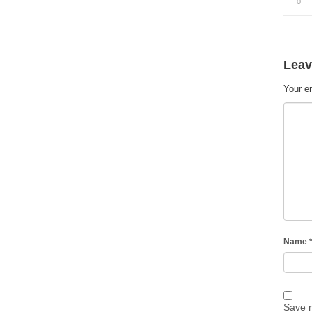
0
Leav
Your em
Name
Save m