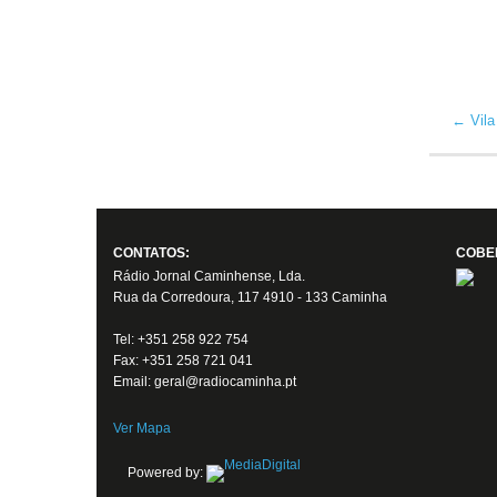
←
Vila
CONTATOS:
COBE
Rádio Jornal Caminhense, Lda.
Rua da Corredoura, 117 4910 - 133 Caminha
Tel: +351 258 922 754
Fax: +351 258 721 041
Email: geral@radiocaminha.pt
Ver Mapa
Powered by: