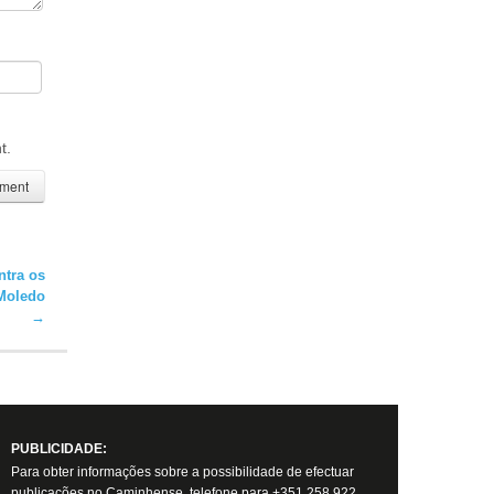
t.
ntra os
 Moledo
→
PUBLICIDADE:
Para obter informações sobre a possibilidade de efectuar
publicações no Caminhense, telefone para +351 258 922