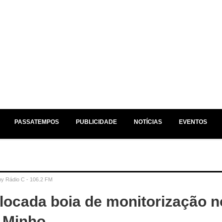
EM ESTÚDIO /
NO AR /
JÁ A SEGUIR /
PASSATEMPOS
PUBLICIDADE
NOTÍCIAS
EVENTOS
by
Rádio C - 106.2 FM
locada boia de monitorização n
o Minho