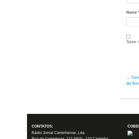
Name
Save m
←
Cerv
da flo
CONTATOS:
COBE
Rádio Jornal Caminhense, Lda.
Rua da Corredoura, 117 4910 - 133 Caminha