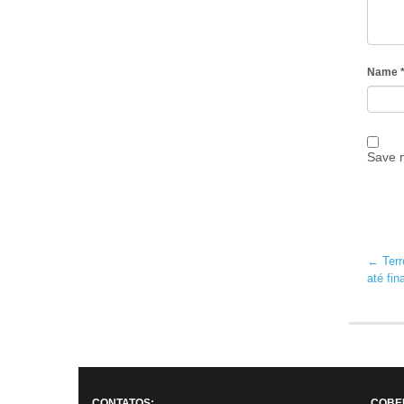
Name
Save m
←
Terr
até fin
CONTATOS:
COBE