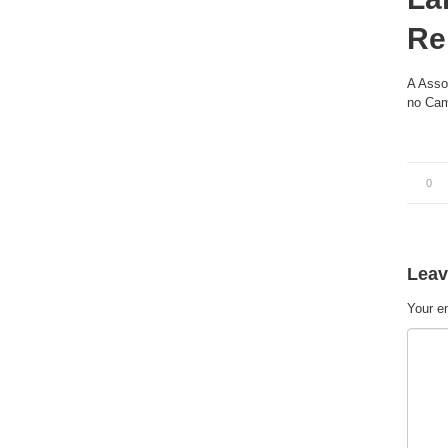
Re
A Asso
no Cam
0
Leav
Your em