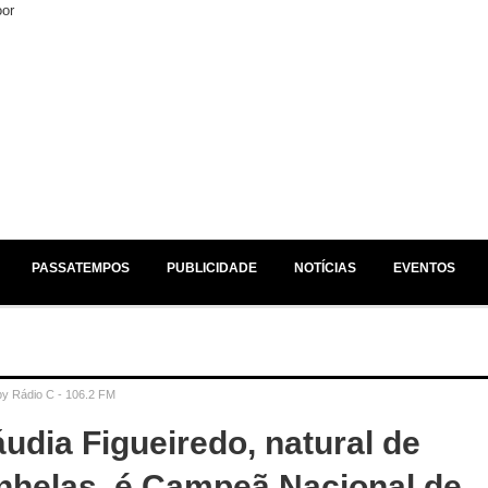
EM ESTÚDIO /
NO AR /
JÁ A SEGUIR /
PASSATEMPOS
PUBLICIDADE
NOTÍCIAS
EVENTOS
by
Rádio C - 106.2 FM
áudia Figueiredo, natural de
nhelas, é Campeã Nacional de