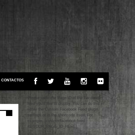
CONTACTOS
Please enter the Page ID of the Facebook
feed you'd like to display. You can do this in
either the Custom Facebook Feed plugin
settings or in the shortcode itself. For
example, [custom-facebook-feed
id=YOUR_PAGE_ID_HERE].