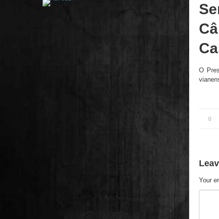
Se
Câ
Ca
O Pres
viane
0
Leav
Your em