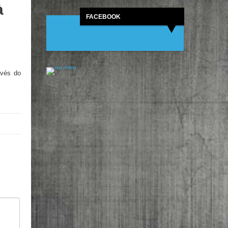
à
FACEBOOK
avés do