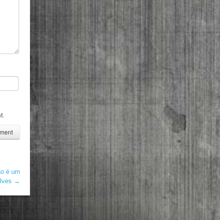
t.
ão é um
Alves
→