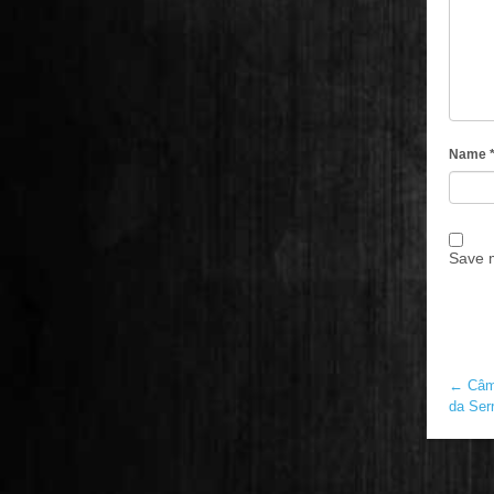
Name
Save m
←
Câma
da Ser