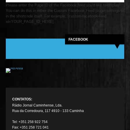
Please enter the Page ID of the Facebook feed you'd like to display.
You can do this in either the Custom Facebook Feed plugin settings or
in the shortcode itself. For example, [custom-facebook-feed
id=YOUR_PAGE_ID_HERE].
FACEBOOK
CONTATOS:
Rádio Jornal Caminhense, Lda.
Rua da Corredoura, 117 4910 - 133 Caminha
Tel: +351 258 922 754
Fax: +351 258 721 041