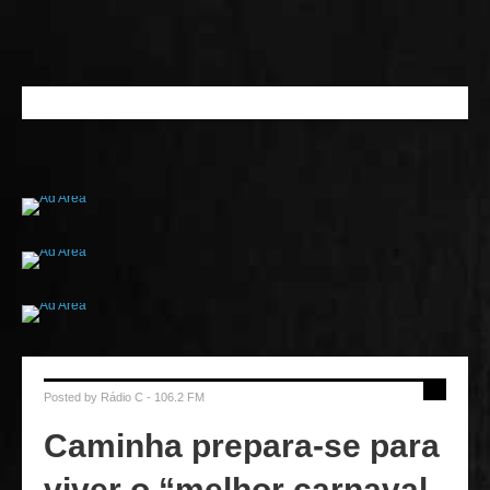
Posted by
Rádio C - 106.2 FM
Caminha prepara-se para
viver o “melhor carnaval