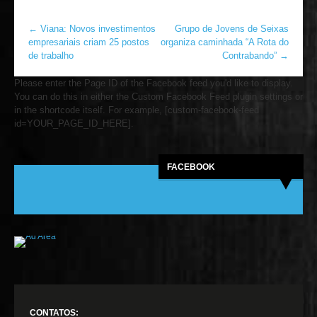
←
Viana: Novos investimentos
Grupo de Jovens de Seixas
empresariais criam 25 postos
organiza caminhada “A Rota do
de trabalho
Contrabando”
→
Please enter the Page ID of the Facebook feed you'd like to display.
You can do this in either the Custom Facebook Feed plugin settings or
in the shortcode itself. For example, [custom-facebook-feed
id=YOUR_PAGE_ID_HERE].
FACEBOOK
CONTATOS: