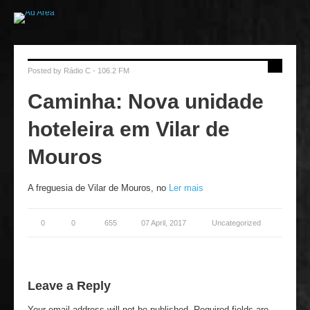
Posted by
Rádio C - 106.2 FM
Caminha: Nova unidade
hoteleira em Vilar de
Mouros
A freguesia de Vilar de Mouros, no
Ler mais
0
0
655
07 April, 2017
Uncategorized
Leave a Reply
Your email address will not be published.
Required fields are