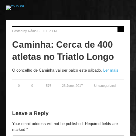
Posted by
Rádio C - 106.2 FM
Caminha: Cerca de 400
atletas no Triatlo Longo
O concelho de Caminha vai ser palco este sábado,
Ler mais
0
0
576
23 June, 2017
Uncategorized
Leave a Reply
Your email address will not be published.
Required fields are
marked
*