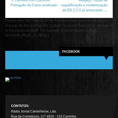
←
Cerveira com Caminho
Melgaço: Obras de
Português da Costa sinalizado
requalificação e modernização
da EB 2,3 S já arrancaram
→
Please enter the Page ID of the Facebook feed you'd like to display.
You can do this in either the Custom Facebook Feed plugin settings or
in the shortcode itself. For example, [custom-facebook-feed
id=YOUR_PAGE_ID_HERE].
FACEBOOK
CONTATOS:
Rádio Jornal Caminhense, Lda.
Rua da Corredoura, 117 4910 - 133 Caminha