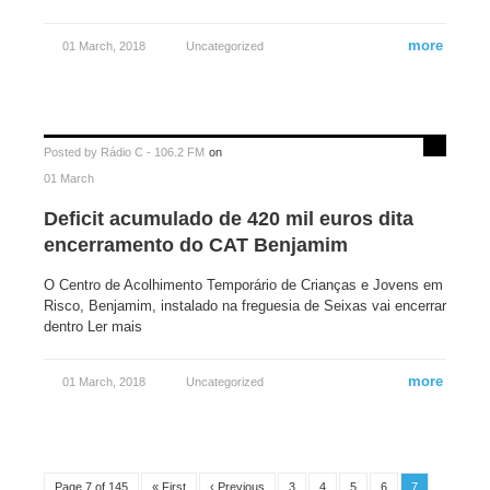
more
01 March, 2018
Uncategorized
Posted by
Rádio C - 106.2 FM
on
01 March
Deficit acumulado de 420 mil euros dita
encerramento do CAT Benjamim
O Centro de Acolhimento Temporário de Crianças e Jovens em
Risco, Benjamim, instalado na freguesia de Seixas vai encerrar
dentro Ler mais
more
01 March, 2018
Uncategorized
Page 7 of 145
« First
‹ Previous
3
4
5
6
7