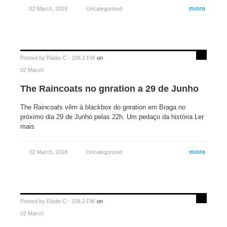
more
02 March, 2018
Uncategorized
Posted by
Rádio C - 106.2 FM
on
02 March
The Raincoats no gnration a 29 de Junho
The Raincoats vêm à blackbox do gnration em Braga no
próximo dia 29 de Junho pelas 22h. Um pedaço da história Ler
mais
more
02 March, 2018
Uncategorized
Posted by
Rádio C - 106.2 FM
on
02 March