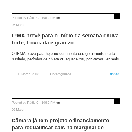
Posted by
Rádio C - 106.2 FM
on
05 March
IPMA prevê para o início da semana chuva
forte, trovoada e granizo
O IPMA prevê para hoje no continente céu geralmente muito
nublado, períodos de chuva ou aguaceiros, por vezes Ler mais
more
05 March, 2018
Uncategorized
Posted by
Rádio C - 106.2 FM
on
02 March
Câmara já tem projeto e financiamento
para requalificar cais na marginal de