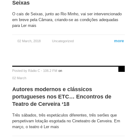
Seixas
O cais de Seixas, junto ao Rio Minho, vai ser intervencionado
em breve pela Câmara, criando-se as condições adequadas
para Ler mais
more
02 March, 2018
Uncategorized
Posted by
Rádio C - 106.2 FM
on
02 March
Autores modernos e clássicos
portugueses nos ETC… Encontros de
Teatro de Cerveira ‘18
Três sábados, três espetáculos diferentes, três serões que
perspetivam lotação esgotada no Cineteatro de Cerveira. Em
março, o teatro é Ler mais