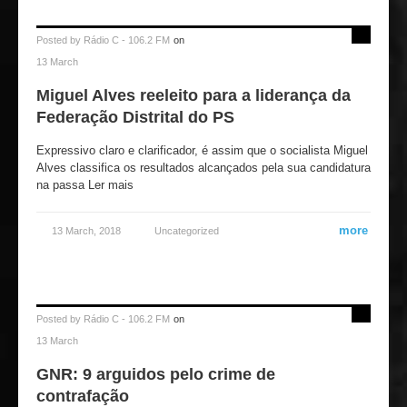
Posted by
Rádio C - 106.2 FM
on
13 March
Miguel Alves reeleito para a liderança da
Federação Distrital do PS
Expressivo claro e clarificador, é assim que o socialista Miguel
Alves classifica os resultados alcançados pela sua candidatura
na passa Ler mais
more
13 March, 2018
Uncategorized
Posted by
Rádio C - 106.2 FM
on
13 March
GNR: 9 arguidos pelo crime de
contrafação