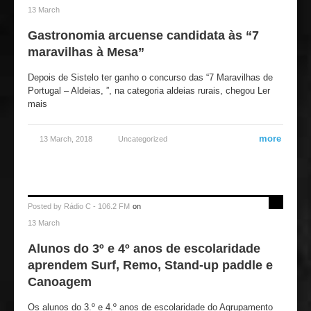
13 March
Gastronomia arcuense candidata às “7
maravilhas à Mesa”
Depois de Sistelo ter ganho o concurso das “7 Maravilhas de
Portugal – Aldeias, ”, na categoria aldeias rurais, chegou Ler
mais
more
13 March, 2018
Uncategorized
Posted by
Rádio C - 106.2 FM
on
13 March
Alunos do 3º e 4º anos de escolaridade
aprendem Surf, Remo, Stand-up paddle e
Canoagem
Os alunos do 3.º e 4.º anos de escolaridade do Agrupamento