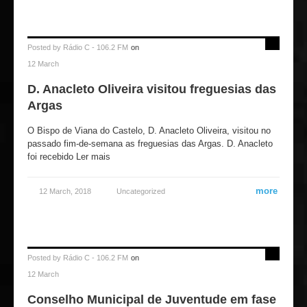
Posted by
Rádio C - 106.2 FM
on
12 March
D. Anacleto Oliveira visitou freguesias das
Argas
O Bispo de Viana do Castelo, D. Anacleto Oliveira, visitou no
passado fim-de-semana as freguesias das Argas. D. Anacleto
foi recebido Ler mais
more
12 March, 2018
Uncategorized
Posted by
Rádio C - 106.2 FM
on
12 March
Conselho Municipal de Juventude em fase