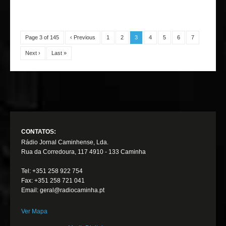
Page 3 of 145
‹ Previous
1
2
3
4
5
6
7
Next ›
Last »
CONTATOS:
Rádio Jornal Caminhense, Lda.
Rua da Corredoura, 117 4910 - 133 Caminha
Tel: +351 258 922 754
Fax: +351 258 721 041
Email: geral@radiocaminha.pt
Ver Mapa