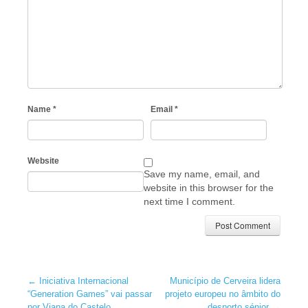
Name
*
Email
*
Website
Save my name, email, and
website in this browser for the
next time I comment.
←
Iniciativa Internacional
Município de Cerveira lidera
“Generation Games” vai passar
projeto europeu no âmbito do
por Viana do Castelo
desporto sénior
→