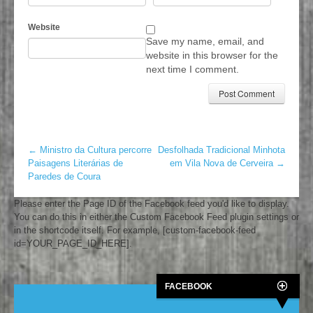
Website
Save my name, email, and
website in this browser for the
next time I comment.
←
Ministro da Cultura percorre
Desfolhada Tradicional Minhota
Paisagens Literárias de
em Vila Nova de Cerveira
→
Paredes de Coura
Please enter the Page ID of the Facebook feed you'd like to display.
You can do this in either the Custom Facebook Feed plugin settings or
in the shortcode itself. For example, [custom-facebook-feed
id=YOUR_PAGE_ID_HERE].
FACEBOOK