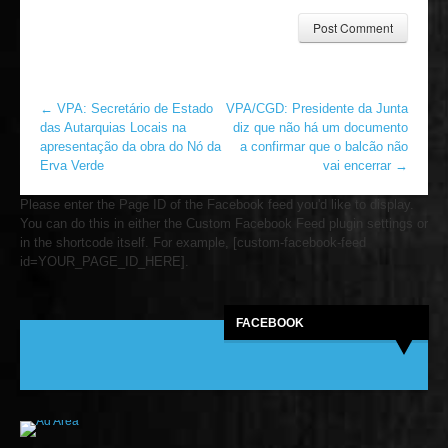
←
VPA: Secretário de Estado
VPA/CGD: Presidente da Junta
das Autarquias Locais na
diz que não há um documento
apresentação da obra do Nó da
a confirmar que o balcão não
Erva Verde
vai encerrar
→
Please enter the Page ID of the Facebook feed you'd like to display.
You can do this in either the Custom Facebook Feed plugin settings or
in the shortcode itself. For example, [custom-facebook-feed
id=YOUR_PAGE_ID_HERE].
FACEBOOK