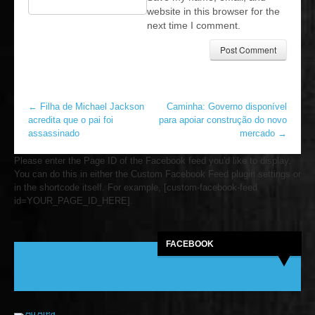
website in this browser for the
next time I comment.
←
Filha de Michael Jackson
Caminha: Governo disponível
acredita que o pai foi
para apoiar construção do novo
assassinado
mercado
→
Please enter the Page ID of the Facebook feed you'd like to display.
You can do this in either the Custom Facebook Feed plugin settings or
in the shortcode itself. For example, [custom-facebook-feed
id=YOUR_PAGE_ID_HERE].
FACEBOOK