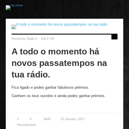
Posted by
Rádio C - 106.2 FM
A todo o momento há
novos passatempos na
tua rádio.
Fica ligado e podes ganhar fabulosos prémios.
Ganham os teus ouvidos e ainda podes ganhar prémios.
0
0
3608
25 January, 2017
Passatempos