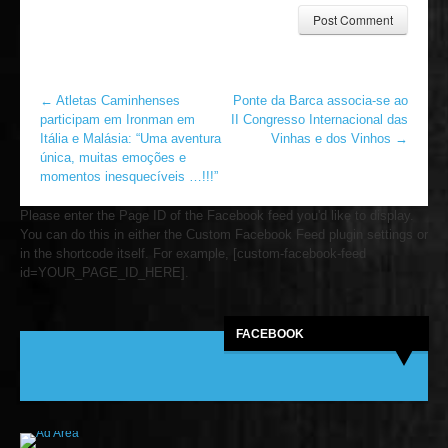
←
Atletas Caminhenses
Ponte da Barca associa-se ao
participam em Ironman em
II Congresso Internacional das
Itália e Malásia: “Uma aventura
Vinhas e dos Vinhos
→
única, muitas emoções e
momentos inesquecíveis …!!!”
Please enter the Page ID of the Facebook feed you'd like to display.
You can do this in either the Custom Facebook Feed plugin settings or
in the shortcode itself. For example, [custom-facebook-feed
id=YOUR_PAGE_ID_HERE].
FACEBOOK