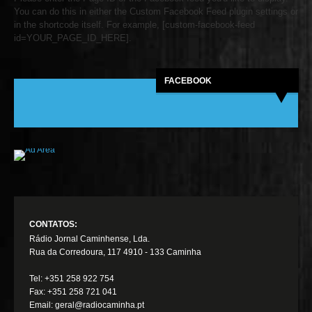
You can do this in either the Custom Facebook Feed plugin settings or
in the shortcode itself. For example, [custom-facebook-feed
id=YOUR_PAGE_ID_HERE].
FACEBOOK
CONTATOS:
Rádio Jornal Caminhense, Lda.
Rua da Corredoura, 117 4910 - 133 Caminha
Tel: +351 258 922 754
Fax: +351 258 721 041
Email: geral@radiocaminha.pt