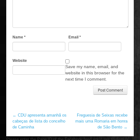
Name
*
Email
*
Website
Save my name, email, and
website in this browser for the
next time I comment.
←
CDU apresenta amanhã os
Freguesia de Seixas recebe
cabeças de lista do concelho
mais uma Romaria em honra
de Caminha
de São Bento
→
Please enter the Page ID of the Facebook feed you'd like to display.