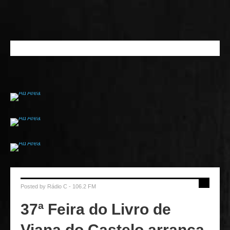
Posted by
Rádio C - 106.2 FM
37ª Feira do Livro de
Viana do Castelo arranca