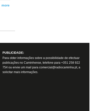
more
PUBLICIDADE:
Para obter informações sobre a possibilidade de efectuar
publicações no Caminhense, telefone para +351 258 922
754 ou envie um mail para comercial@radiocaminha.pt, a
solicitar mais informações.