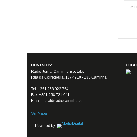
06 F
CONTATOS:
COBE
Rádio Jornal Caminhense, Lda.
Rua da Corredoura, 117 4910 - 133 Caminha
Tel: +351 258 922 754
Fax: +351 258 721 041
Email: geral@radiocaminha.pt
Ver Mapa
Powered by: