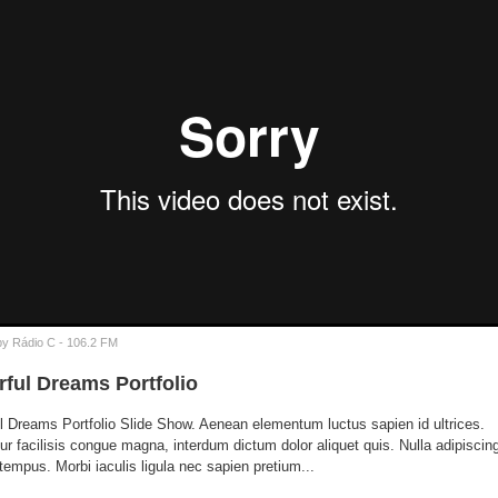
by
Rádio C - 106.2 FM
rful Dreams Portfolio
ul Dreams Portfolio Slide Show. Aenean elementum luctus sapien id ultrices.
ur facilisis congue magna, interdum dictum dolor aliquet quis. Nulla adipiscin
tempus. Morbi iaculis ligula nec sapien pretium...