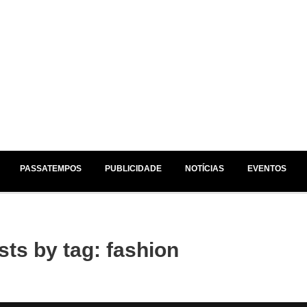
EM ESTÚDIO /
NO AR /
JÁ A SEGUIR /
PASSATEMPOS
PUBLICIDADE
NOTÍCIAS
EVENTOS
sts by tag: fashion