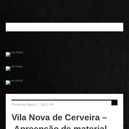
Posted by
Rádio C - 106.2 FM
Vila Nova de Cerveira –
Apreensão de material