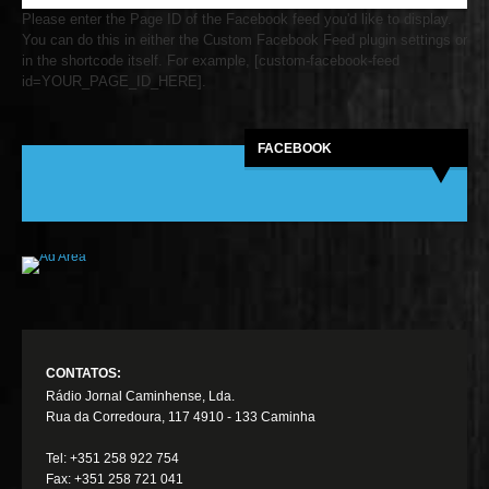
Please enter the Page ID of the Facebook feed you'd like to display.
You can do this in either the Custom Facebook Feed plugin settings or
in the shortcode itself. For example, [custom-facebook-feed
id=YOUR_PAGE_ID_HERE].
FACEBOOK
CONTATOS:
Rádio Jornal Caminhense, Lda.
Rua da Corredoura, 117 4910 - 133 Caminha
Tel: +351 258 922 754
Fax: +351 258 721 041