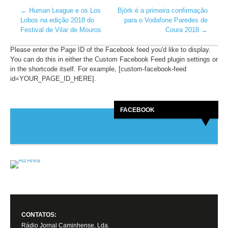
←
Human League e os Los
Björk é a primeira confirmação
Lobos na edição 2018 do
para o Vodafone Paredes de
Festival de Vilar de Mouros
Coura 2018
→
Please enter the Page ID of the Facebook feed you'd like to display.
You can do this in either the Custom Facebook Feed plugin settings or
in the shortcode itself. For example, [custom-facebook-feed
id=YOUR_PAGE_ID_HERE].
FACEBOOK
CONTATOS:
Rádio Jornal Caminhense, Lda.