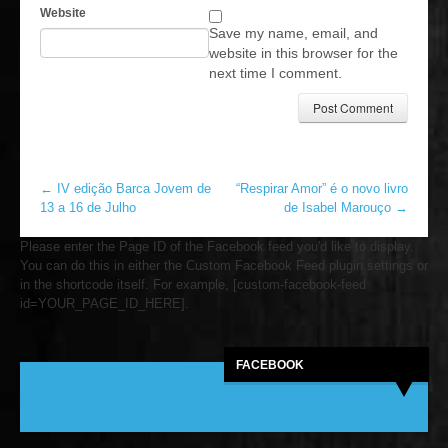
Website
Save my name, email, and
website in this browser for the
next time I comment.
←
IV edição Barca Jovem de
“Respirar Amor” é o novo livro
13 a 16 de Julho
de Isabel Marouço
→
Please enter the Page ID of the Facebook feed you'd like to display.
You can do this in either the Custom Facebook Feed plugin settings or
in the shortcode itself. For example, [custom-facebook-feed
id=YOUR_PAGE_ID_HERE].
FACEBOOK