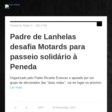
Posted by
Rádio C - 106.2 FM
Padre de Lanhelas
desafia Motards para
passeio solidário à
Peneda
Organizado pelo Padre Ricardo Esteves e apoiado por um
grupo de aficionados das “duas rodas”, vai ter lugar no próximo
Ler mais
0
0
3447
24 November, 2017