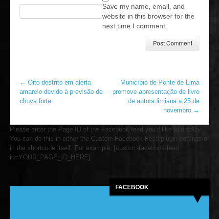
Save my name, email, and
website in this browser for the
next time I comment.
←
Oito destrito em alerta
Município de Ponte de Lima
amarelo devido à previsão de
promove apresentação de livro
chuva forte
de autora limiana a 25 de
novembro
→
Please enter the Page ID of the Facebook feed you'd like to display.
You can do this in either the Custom Facebook Feed plugin settings or
in the shortcode itself. For example, [custom-facebook-feed
id=YOUR_PAGE_ID_HERE].
FACEBOOK