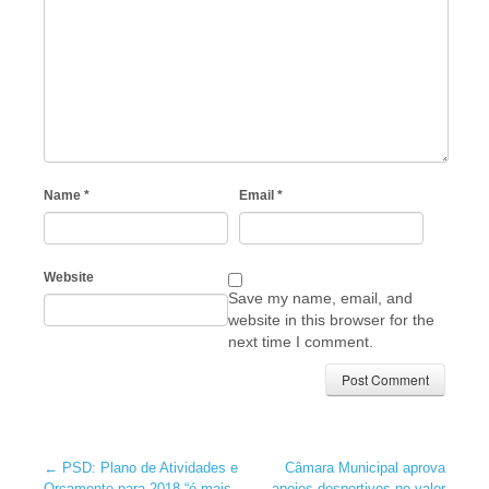
Name
*
Email
*
Website
Save my name, email, and
website in this browser for the
next time I comment.
←
PSD: Plano de Atividades e
Câmara Municipal aprova
Orçamento para 2018 “é mais
apoios desportivos no valor