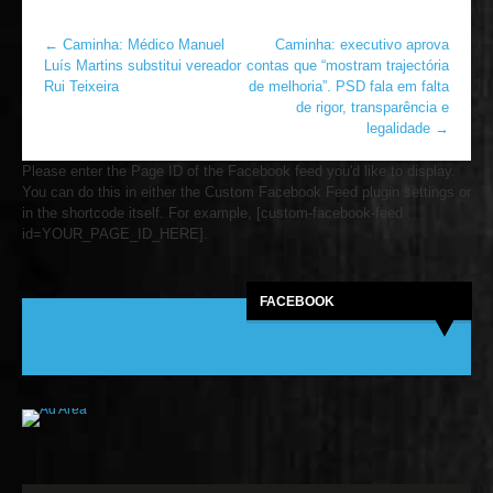
←
Caminha: Médico Manuel
Caminha: executivo aprova
Luís Martins substitui vereador
contas que “mostram trajectória
Rui Teixeira
de melhoria”. PSD fala em falta
de rigor, transparência e
legalidade
→
Please enter the Page ID of the Facebook feed you'd like to display.
You can do this in either the Custom Facebook Feed plugin settings or
in the shortcode itself. For example, [custom-facebook-feed
id=YOUR_PAGE_ID_HERE].
FACEBOOK