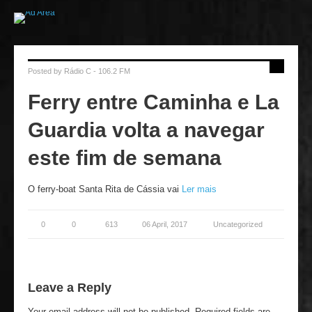
Posted by
Rádio C - 106.2 FM
Ferry entre Caminha e La
Guardia volta a navegar
este fim de semana
O ferry-boat Santa Rita de Cássia vai
Ler mais
0
0
613
06 April, 2017
Uncategorized
Leave a Reply
Your email address will not be published.
Required fields are