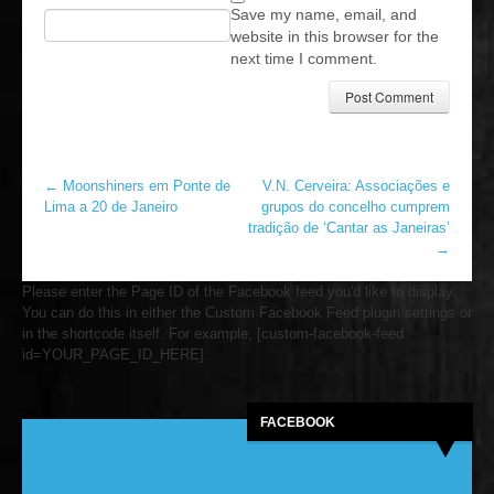
Save my name, email, and
website in this browser for the
next time I comment.
←
Moonshiners em Ponte de
V.N. Cerveira: Associações e
Lima a 20 de Janeiro
grupos do concelho cumprem
tradição de ‘Cantar as Janeiras’
→
Please enter the Page ID of the Facebook feed you'd like to display.
You can do this in either the Custom Facebook Feed plugin settings or
in the shortcode itself. For example, [custom-facebook-feed
id=YOUR_PAGE_ID_HERE].
FACEBOOK