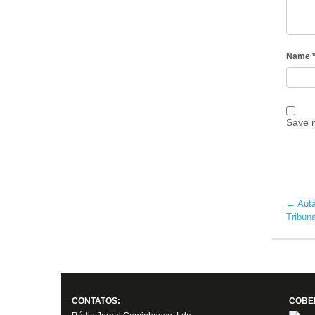
Name
Save m
←
Autá
Tribun
CONTATOS:
COBE