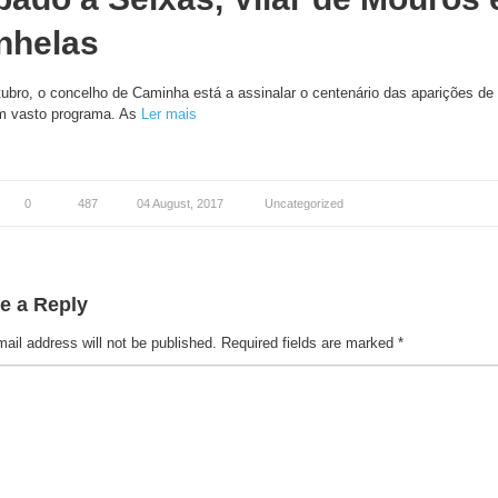
nhelas
tubro, o concelho de Caminha está a assinalar o centenário das aparições de
 vasto programa. As
Ler mais
0
487
04 August, 2017
Uncategorized
e a Reply
ail address will not be published.
Required fields are marked
*