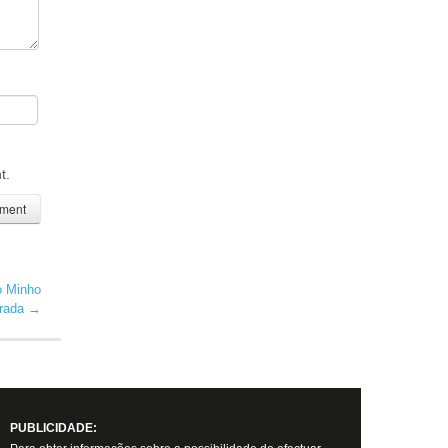
t.
o Minho
arada
→
PUBLICIDADE: