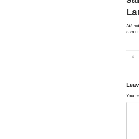
La
Até ou
com um
0
Leav
Your em