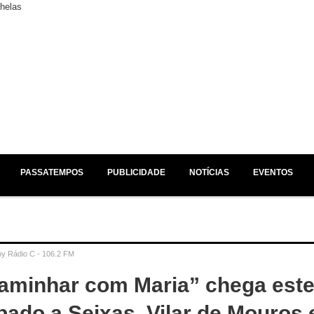
EM ESTÚDIO /
NO AR /
JÁ A SEGUIR /
PASSATEMPOS
PUBLICIDADE
NOTÍCIAS
EVENTOS
by
Rádio C - 106.2 FM
aminhar com Maria” chega est
bado a Seixas, Vilar de Mouros 