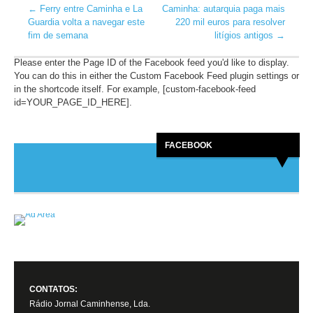
←
Ferry entre Caminha e La
Caminha: autarquia paga mais
Guardia volta a navegar este
220 mil euros para resolver
fim de semana
litígios antigos
→
Please enter the Page ID of the Facebook feed you'd like to display.
You can do this in either the Custom Facebook Feed plugin settings or
in the shortcode itself. For example, [custom-facebook-feed
id=YOUR_PAGE_ID_HERE].
FACEBOOK
CONTATOS:
Rádio Jornal Caminhense, Lda.