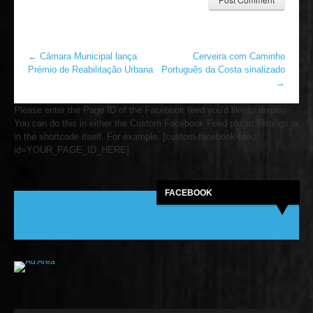
←
Câmara Municipal lança
Cerveira com Caminho
Prémio de Reabilitação Urbana
Português da Costa sinalizado
→
Please enter the Page ID of the Facebook feed you'd like to display.
You can do this in either the Custom Facebook Feed plugin settings or
in the shortcode itself. For example, [custom-facebook-feed
id=YOUR_PAGE_ID_HERE].
FACEBOOK