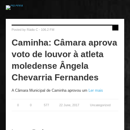
Posted by
Rádio C - 106.2 FM
Caminha: Câmara aprova
voto de louvor à atleta
moledense Ângela
Chevarria Fernandes
A Câmara Municipal de Caminha aprovou um
Ler mais
0
0
577
22 June, 2017
Uncategorized