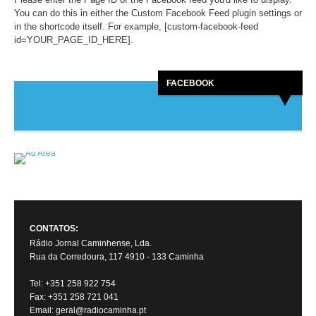
You can do this in either the Custom Facebook Feed plugin settings or
in the shortcode itself. For example, [custom-facebook-feed
id=YOUR_PAGE_ID_HERE].
FACEBOOK
CONTATOS:
Rádio Jornal Caminhense, Lda.
Rua da Corredoura, 117 4910 - 133 Caminha
Tel: +351 258 922 754
Fax: +351 258 721 041
Email: geral@radiocaminha.pt