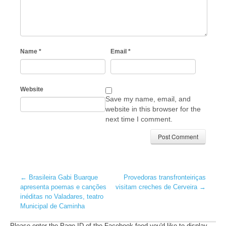
Name
*
Email
*
Website
Save my name, email, and
website in this browser for the
next time I comment.
←
Brasileira Gabi Buarque
Provedoras transfronteiriças
apresenta poemas e canções
visitam creches de Cerveira
→
inéditas no Valadares, teatro
Municipal de Caminha
Please enter the Page ID of the Facebook feed you'd like to display.